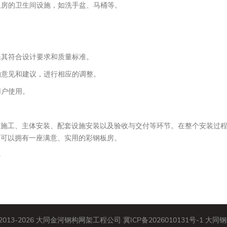
钢板房的卫生间设施，如洗手盆、马桶等。
保其符合设计要求和质量标准。
的意见和建议，进行相应的调整。
用户使用。
础施工、主体安装、配套设施安装以及验收与交付等环节。在整个安装过
户可以拥有一座满意、实用的彩钢板房。
解
© 2013-2026 大同金河钢构网架工程公司
冀ICP备2026010131号-1
大同钢