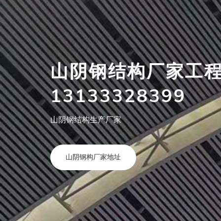
山阴钢结构加工厂
13133328399
山阴钢构厂家报价合理
查看山阴钢构详情