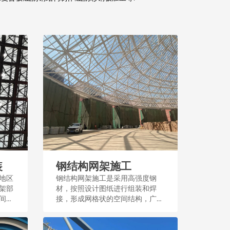
装
钢结构网架施工
地区
钢结构网架施工是采用高强度钢
架部
材，按照设计图纸进行组装和焊
间结
接，形成网格状的空间结构，广泛
应用于大型公共建筑和场馆，施工
过程注重精度和稳定性。...