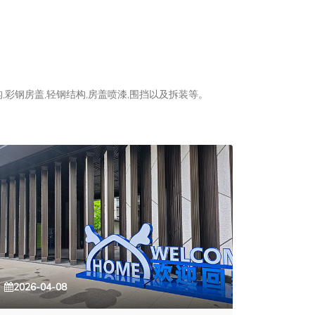
彩钢房盖,轻钢结构,房盖喷漆,围挡以及拆装等。
2026-04-08
2026-0