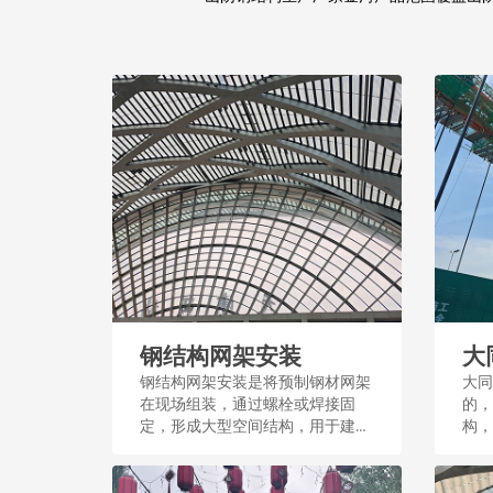
钢结构网架安装
大
钢结构网架安装是将预制钢材网架
大同
在现场组装，通过螺栓或焊接固
的，
定，形成大型空间结构，用于建筑
构，
屋顶或体育场馆等。这一过程需测
力较
量和精密施工，确保结构稳定和安
施建设
全。...