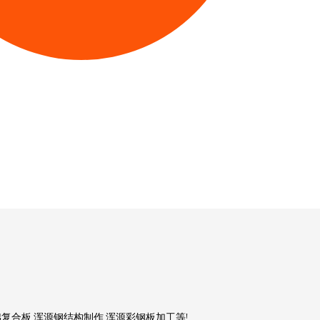
复合板,浑源钢结构制作,浑源彩钢板加工等!