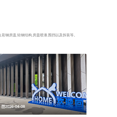
彩钢房盖,轻钢结构,房盖喷漆,围挡以及拆装等。
2026-04-08
2026-0