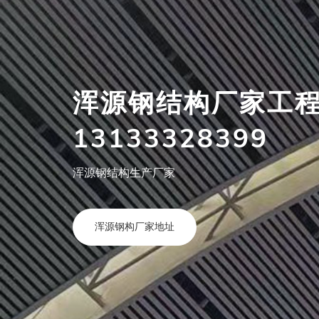
浑源钢结构加工厂
13133328399
浑源钢构厂家报价合理
查看浑源钢构详情