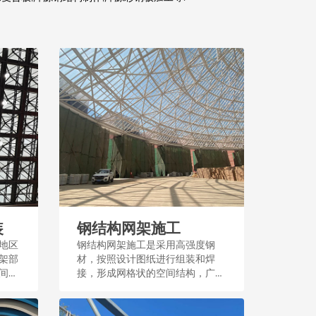
装
钢结构网架施工
地区
钢结构网架施工是采用高强度钢
架部
材，按照设计图纸进行组装和焊
间结
接，形成网格状的空间结构，广泛
应用于大型公共建筑和场馆，施工
过程注重精度和稳定性。...