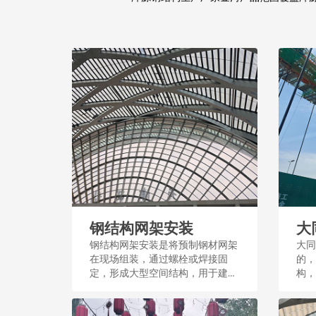
钢结构网架安装
大
钢结构网架安装是将预制钢材网架
大同
在现场组装，通过螺栓或焊接固
的，
定，形成大型空间结构，用于建筑
构，
屋顶或体育场馆等。这一过程需测
力较
量和精密施工，确保结构稳定和安
施建设
全。...