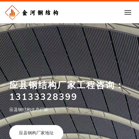
应县钢结构厂家工程咨询：
应县钢结构加工厂家：
13133328399
13133328399
应县钢结构生产厂家
应县钢构厂家报价合理
应县钢构厂家地址
查看应县钢构详情